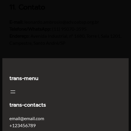
11. Contato
E-mail:
leonardo.ambrosio@adv.oabsp.org.br
Telefone/WhatsApp:
(11) 95070-3595
Endereço:
Avenida Industrial, nº 1680, Torre I, Sala 1201,
Campestre, Santo André/SP
trans-menu
trans-contacts
email@email.com
+123456789