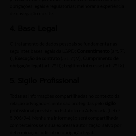
obrigações legais e regulatórias; melhorar a experiência
de navegação no site.
4. Base Legal
O tratamento de dados pessoais se fundamenta nas
seguintes bases legais da LGPD:
Consentimento
(art. 7º,
I);
Execução de contrato
(art. 7º, V);
Cumprimento de
obrigação legal
(art. 7º, II);
Legítimo interesse
(art. 7º, IX).
5. Sigilo Profissional
Todas as informações compartilhadas no contexto da
relação advogado-cliente são protegidas pelo
sigilo
profissional
previsto no Estatuto da Advocacia (Lei nº
8.906/94). Nenhuma informação será compartilhada
com terceiros sem sua expressa autorização, salvo por
determinação judicial ou obrigação legal.